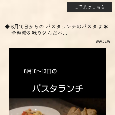
ご予約はこちら
6月10日からの パスタランチのパスタは ✱
全粒粉を練り込んだパ…
2026.06.09
動
画
プ
レ
ー
ヤ
ー