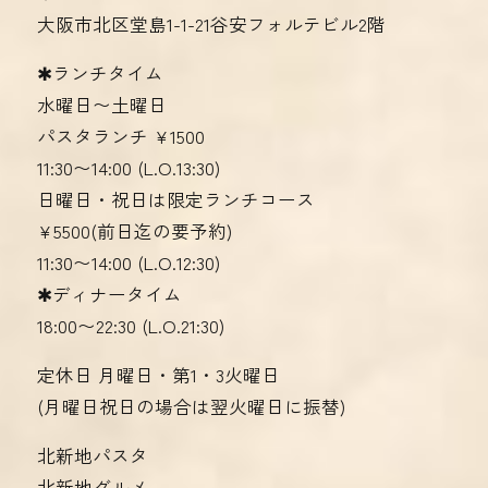
大阪市北区堂島1-1-21谷安フォルテビル2階
✱ランチタイム
水曜日〜土曜日
パスタランチ ¥1500
11:30〜14:00 (L.O.13:30)
日曜日・祝日は限定ランチコース
¥5500(前日迄の要予約)
11:30〜14:00 (L.O.12:30)
✱ディナータイム
18:00〜22:30 (L.O.21:30)
定休日 月曜日・第1・3火曜日
(月曜日祝日の場合は翌火曜日に振替)
北新地パスタ
北新地グルメ