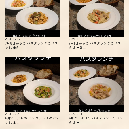
2026.07.07
2026.06.30
7月8日からの パスタランチのパス
7月1日からの パスタランチのパス
タは ✱タ…
タは ✱香…
2026.06.23
2026.06.18
6月24日からの パスタランチのパス
6月19・20日の パスタランチのパス
タは ✱…
タは ✱…