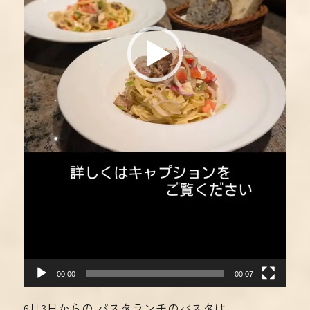
00:00
00:07
6月3日からの パスタランチのパスタは