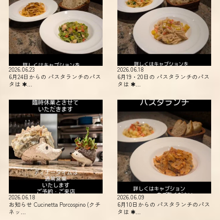
2026.06.23
2026.06.18
6月24日からの パスタランチのパス
6月19・20日の パスタランチのパス
タは ✱…
タは ✱…
2026.06.18
2026.06.09
お知らせ Cucinetta Porcospino (クチ
6月10日からの パスタランチのパス
ネッ…
タは ✱…