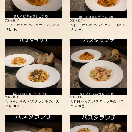
2026.07.21
2026.07.14
7月22日からの パスタランチのパス
7月15日からの パスタランチのパス
タは ✱…
タは ✱…
2026.07.07
2026.06.30
7月8日からの パスタランチのパス
7月1日からの パスタランチのパス
タは ✱タ…
タは ✱香…