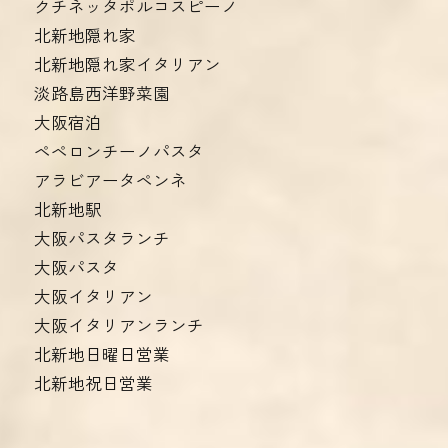
クチネッタポルコスピーノ
北新地隠れ家
北新地隠れ家イタリアン
淡路島西洋野菜園
大阪宿泊
ペペロンチーノパスタ
アラビアータペンネ
北新地駅
大阪パスタランチ
大阪パスタ
大阪イタリアン
大阪イタリアンランチ
北新地日曜日営業
北新地祝日営業