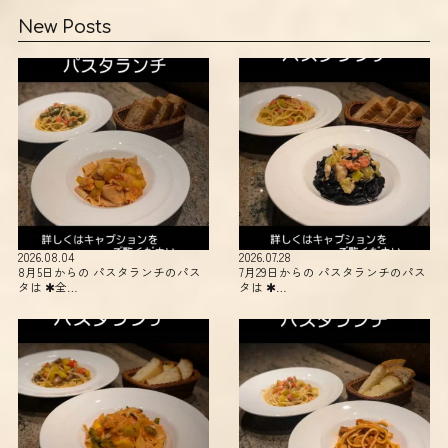
New Posts
2026.08.04
2026.07.28
8月5日からの パスタランチのパス
7月29日からの パスタランチのパス
タは ✱全…
タは ✱…