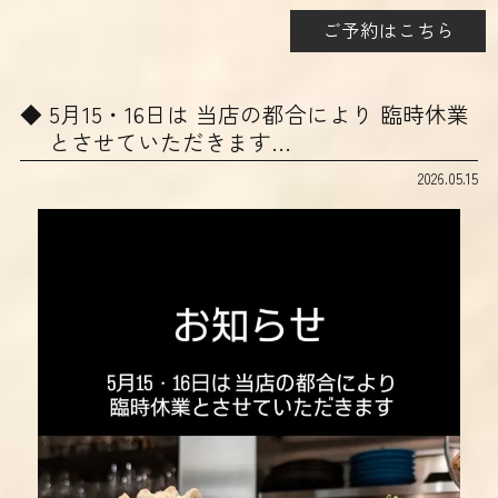
ご予約はこちら
5月15・16日は 当店の都合により 臨時休業
とさせていただきます…
2026.05.15
動
画
プ
レ
ー
ヤ
ー