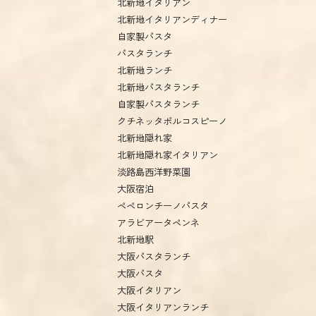
北新地イタリアン
北新地イタリアンディナー
自家製パスタ
パスタランチ
北新地ランチ
北新地パスタランチ
自家製パスタランチ
クチネッタポルコスピーノ
北新地隠れ家
北新地隠れ家イタリアン
淡路島西洋野菜園
大阪宿泊
ペペロンチーノパスタ
アラビアータペンネ
北新地駅
大阪パスタランチ
大阪パスタ
大阪イタリアン
大阪イタリアンランチ