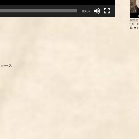
00:07
2026.06
6月3
は ✱
ムソース