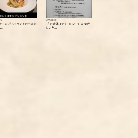
.02
2026.06.01
日からの パスタランチのパスタ
6月の定休日です 14日と17日は 都合
ト…
により…