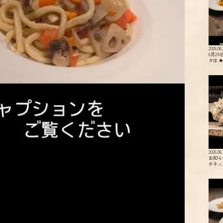
2026.06
6月2
タは 
2026.06.
お知らせ 
チネッ