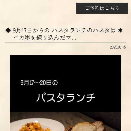
ご予約はこちら
9月17日からの パスタランチのパスタは ✱
イカ墨を練り込んだマ…
2025.09.15
動
画
プ
レ
ー
ヤ
ー