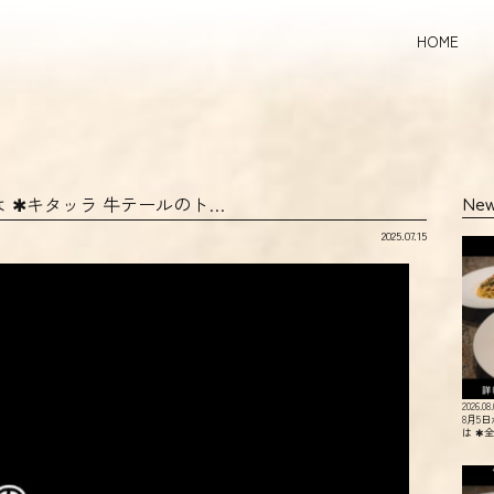
HOME
は ✱キタッラ 牛テールのト…
New
2025.07.15
2026.08
8月5
は ✱