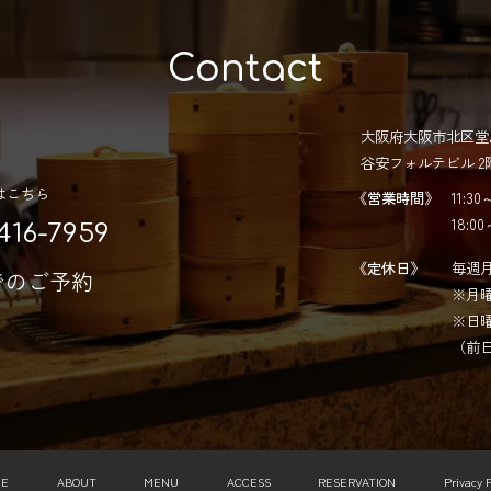
Contact
大阪府大阪市北区堂
谷安フォルテビル 2
はこちら
《営業時間》
11:30
18:00
416-7959
《定休日》
毎週月
でのご予約
※月
※日曜
（前
ME
ABOUT
MENU
ACCESS
RESERVATION
Privacy P