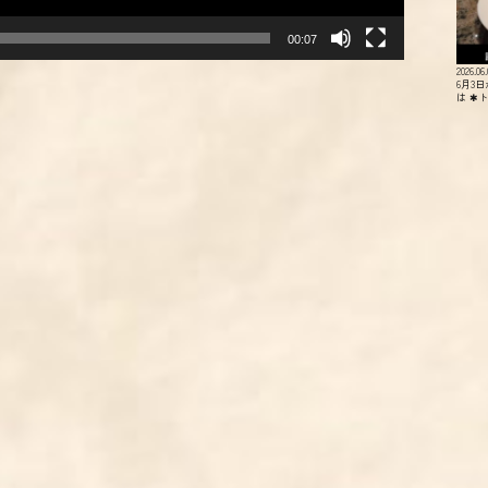
00:07
2026.06
6月3
は ✱