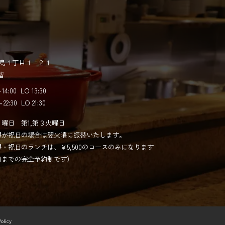
島１丁目１−２１
階
～14:00
LO 13:30
～22:30
LO 21:30
曜日 第1,第３火曜日
曜が祝日の場合は翌火曜に振替いたします。
・祝日のランチは、￥5,500のコースのみになります
日までの完全予約制です）
olicy