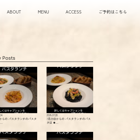
ABOUT
MENU
ACCESS
ご予約はこちら
 Posts
.04
2026.07.28
日からの パスタランチのパスタ
7月29日からの パスタランチのパス
全…
タは ✱…