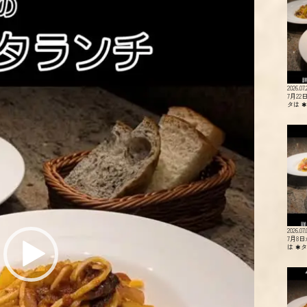
2026.07.
7月2
タは 
2026.07.
7月8
は ✱