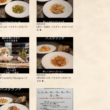
.23
2026.06.18
4日からの パスタランチのパス
6月19・20日の パスタランチのパスタ
✱…
は ✱…
18
2026.06.09
Cucinetta Porcospino (ク
6月10日からの パスタランチのパス
…
タは ✱…