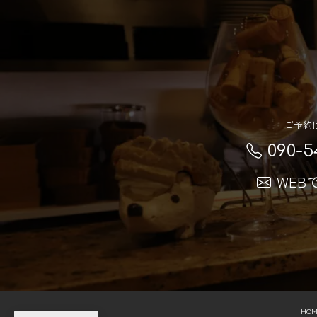
ご予約
090-5
WEB
HO