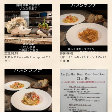
2026.06.18
2026.06.09
お知らせ Cucinetta Porcospino (クチ
6月10日からの パスタランチのパス
ネッ…
タは ✱…