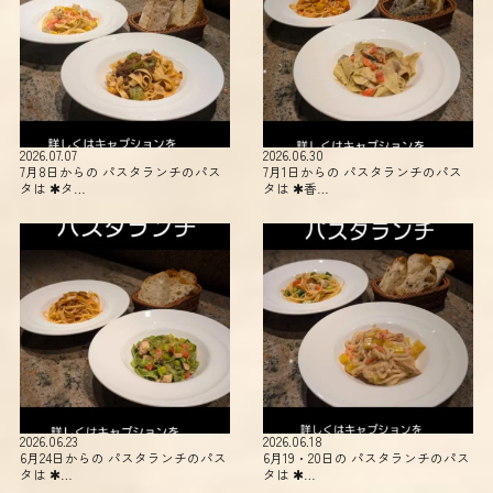
2026.07.07
2026.06.30
7月8日からの パスタランチのパス
7月1日からの パスタランチのパス
タは ✱タ…
タは ✱香…
2026.06.23
2026.06.18
6月24日からの パスタランチのパス
6月19・20日の パスタランチのパス
タは ✱…
タは ✱…